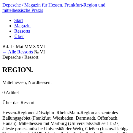
Depesche
/ Magazin für Hessen, Frankfurt-Region und
mittelhessische Praxis
Start
Magazin
Ressorts
Über
Bd. I · Mai MMXXVI
← Alle Ressorts
№ VI
Depesche / Ressort
REGION
.
Mittelhessen, Nordhessen.
0 Artikel
Über das Ressort
Hessen-Regionen-Disziplin. Rhein-Main-Region als zentrales
Ballungsgebiet (Frankfurt, Wiesbaden, Darmstadt, Offenbach,
Hanau). Mittelhessen mit Marburg (Universitätsstadt seit 1527,
älteste protestantische Universität der Welt), Gießen (Justus-Liebig-