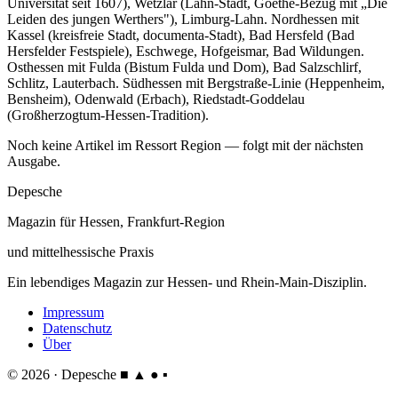
Universität seit 1607), Wetzlar (Lahn-Stadt, Goethe-Bezug mit „Die
Leiden des jungen Werthers"), Limburg-Lahn. Nordhessen mit
Kassel (kreisfreie Stadt, documenta-Stadt), Bad Hersfeld (Bad
Hersfelder Festspiele), Eschwege, Hofgeismar, Bad Wildungen.
Osthessen mit Fulda (Bistum Fulda und Dom), Bad Salzschlirf,
Schlitz, Lauterbach. Südhessen mit Bergstraße-Linie (Heppenheim,
Bensheim), Odenwald (Erbach), Riedstadt-Goddelau
(Großherzogtum-Hessen-Tradition).
Noch keine Artikel im Ressort Region — folgt mit der nächsten
Ausgabe.
Depesche
Magazin für Hessen, Frankfurt-Region
und mittelhessische Praxis
Ein lebendiges Magazin zur Hessen- und Rhein-Main-Disziplin.
Impressum
Datenschutz
Über
© 2026 · Depesche
■ ▲ ● ▪