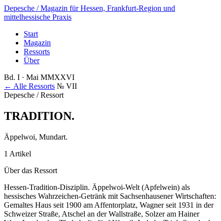
Depesche
/ Magazin für Hessen, Frankfurt-Region und
mittelhessische Praxis
Start
Magazin
Ressorts
Über
Bd. I · Mai MMXXVI
← Alle Ressorts
№ VII
Depesche / Ressort
TRADITION
.
Äppelwoi, Mundart.
1 Artikel
Über das Ressort
Hessen-Tradition-Disziplin. Äppelwoi-Welt (Apfelwein) als
hessisches Wahrzeichen-Getränk mit Sachsenhausener Wirtschaften:
Gemaltes Haus seit 1900 am Affentorplatz, Wagner seit 1931 in der
Schweizer Straße, Atschel an der Wallstraße, Solzer am Hainer