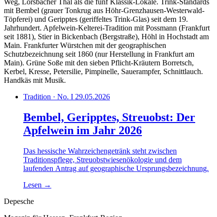
Weg, Lorsbacher Thal als die fünf Klassik-Lokale. Trink-Standards
mit Bembel (grauer Tonkrug aus Höhr-Grenzhausen-Westerwald-
Töpferei) und Geripptes (geriffeltes Trink-Glas) seit dem 19.
Jahrhundert. Apfelwein-Kelterei-Tradition mit Possmann (Frankfurt
seit 1881), Stier in Bickenbach (Bergstraße), Höhl in Hochstadt am
Main. Frankfurter Würstchen mit der geographischen
Schutzbezeichnung seit 1860 (nur Herstellung in Frankfurt am
Main). Grüne Soße mit den sieben Pflicht-Kräutern Borretsch,
Kerbel, Kresse, Petersilie, Pimpinelle, Sauerampfer, Schnittlauch.
Handkäs mit Musik.
Tradition · No. I
29.05.2026
Bembel, Geripptes, Streuobst: Der
Apfelwein im Jahr 2026
Das hessische Wahrzeichengetränk steht zwischen
Traditionspflege, Streuobstwiesenökologie und dem
laufenden Antrag auf geographische Ursprungsbezeichnung.
Lesen
→
Depesche